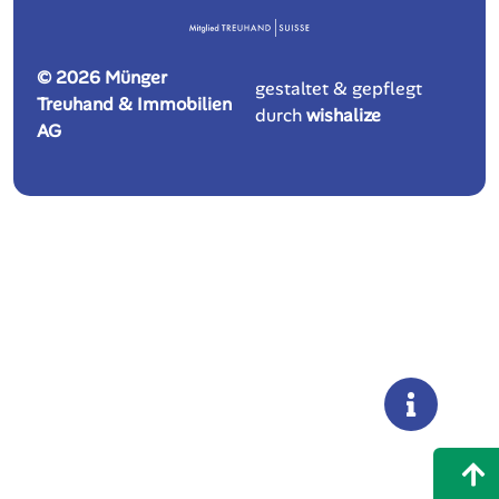
Rechtliches
Impressum
Datenschutz
Cookie-Einstellungen
In Kontakt bleiben
©
2026
Münger
gestaltet & gepflegt
Treuhand & Immobilien
durch
wishalize
AG