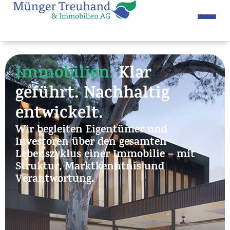
Immobilien.
Klar
geführt. Nachhaltig
entwickelt.
Wir begleiten Eigentümer und
Investoren über den gesamten
Lebenszyklus einer Immobilie – mit
Struktur, Marktkenntnis und
Verantwortung.