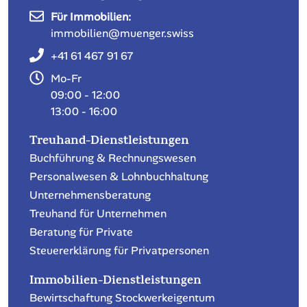
Münger Treuhand & Immobilien AG
Brühlweg 20
4132 Muttenz
Für Treuhand:
treuhand@muenger.swiss
Für Immobilien:
immobilien@muenger.swiss
+41 61 467 91 67