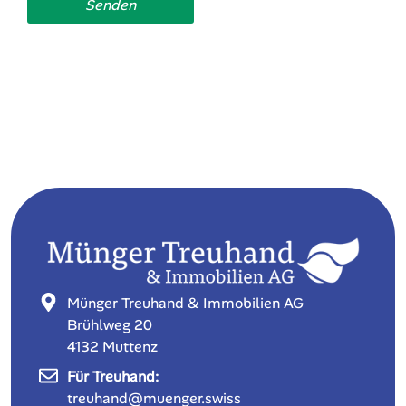
Nicolas Münger
Ich habe eine
vermarktung@muenger.s
Immobilie zu verkaufen
+41 61 467 91 67
Senden
Alternative: