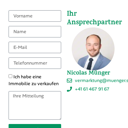
ihre Gastfreundschaft und die Nähe zu zahlreichen
kulturellen und natürlichen Sehenswürdigkeiten. Ideal
für alle, die das Beste beider Welten suchen: Ruhe und
gleichzeitig gute Erreichbarkeit.
Ist diese Immobilie für
Sie interessant?
Gerne senden wir Ihnen ein Exposé und beantworten
Ihre Fragen.
Ihr
Ansprechpartner